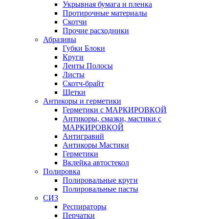
Укрывная бумага и пленка
Протирочные материалы
Скотчи
Прочие расходники
Абразивы
Губки Блоки
Круги
Ленты Полосы
Листы
Скотч-брайт
Щетки
Антикоры и герметики
Герметики с МАРКИРОВКОЙ
Антикоры, смазки, мастики с
МАРКИРОВКОЙ
Антигравий
Антикоры Мастики
Герметики
Вклейка автостекол
Полировка
Полировальные круги
Полировальные пасты
СИЗ
Респираторы
Перчатки