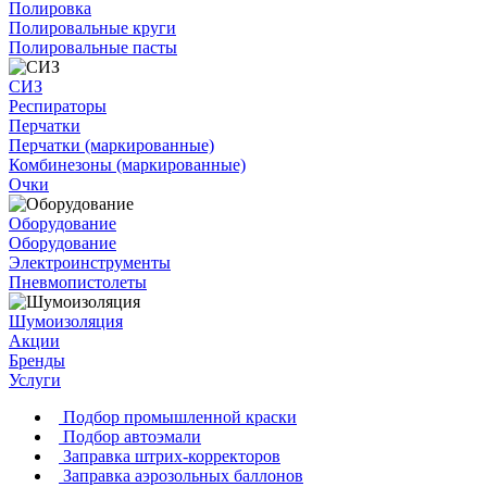
Полировка
Полировальные круги
Полировальные пасты
СИЗ
Респираторы
Перчатки
Перчатки (маркированные)
Комбинезоны (маркированные)
Очки
Оборудование
Оборудование
Электроинструменты
Пневмопистолеты
Шумоизоляция
Акции
Бренды
Услуги
Подбор промышленной краски
Подбор автоэмали
Заправка штрих-корректоров
Заправка аэрозольных баллонов