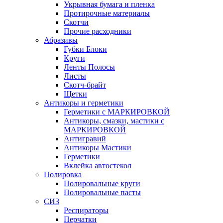
Укрывная бумага и пленка
Протирочные материалы
Скотчи
Прочие расходники
Абразивы
Губки Блоки
Круги
Ленты Полосы
Листы
Скотч-брайт
Щетки
Антикоры и герметики
Герметики с МАРКИРОВКОЙ
Антикоры, смазки, мастики с
МАРКИРОВКОЙ
Антигравий
Антикоры Мастики
Герметики
Вклейка автостекол
Полировка
Полировальные круги
Полировальные пасты
СИЗ
Респираторы
Перчатки