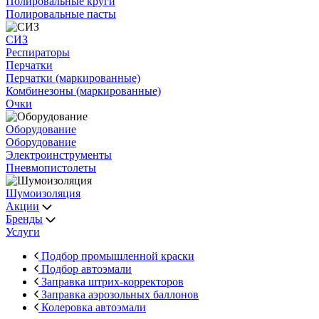
Полировальные круги
Полировальные пасты
СИЗ
Респираторы
Перчатки
Перчатки (маркированные)
Комбинезоны (маркированные)
Очки
Оборудование
Оборудование
Электроинструменты
Пневмопистолеты
Шумоизоляция
Акции
Бренды
Услуги
Подбор промышленной краски
Подбор автоэмали
Заправка штрих-корректоров
Заправка аэрозольных баллонов
Колеровка автоэмали