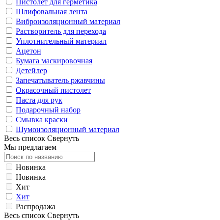
Пистолет для герметика
Шлифовальная лента
Виброизоляционный материал
Растворитель для перехода
Уплотнительный материал
Ацетон
Бумага маскировочная
Детейлер
Запечатыватель ржавчины
Окрасочный пистолет
Паста для рук
Подарочный набор
Смывка краски
Шумоизоляционный материал
Весь список
Свернуть
Мы предлагаем
Новинка
Новинка
Хит
Хит
Распродажа
Весь список
Свернуть