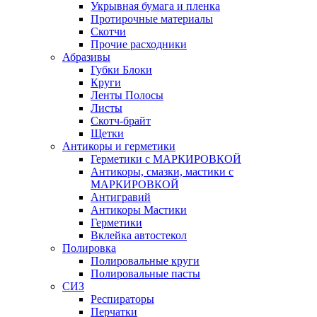
Укрывная бумага и пленка
Протирочные материалы
Скотчи
Прочие расходники
Абразивы
Губки Блоки
Круги
Ленты Полосы
Листы
Скотч-брайт
Щетки
Антикоры и герметики
Герметики с МАРКИРОВКОЙ
Антикоры, смазки, мастики с
МАРКИРОВКОЙ
Антигравий
Антикоры Мастики
Герметики
Вклейка автостекол
Полировка
Полировальные круги
Полировальные пасты
СИЗ
Респираторы
Перчатки