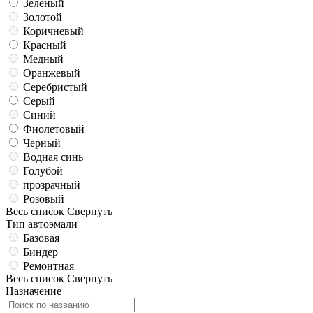
Зеленый
Золотой
Коричневый
Красный
Медный
Оранжевый
Серебристый
Серый
Синий
Фиолетовый
Черный
Водная синь
Голубой
прозрачный
Розовый
Весь список
Свернуть
Тип автоэмали
Базовая
Биндер
Ремонтная
Весь список
Свернуть
Назначение