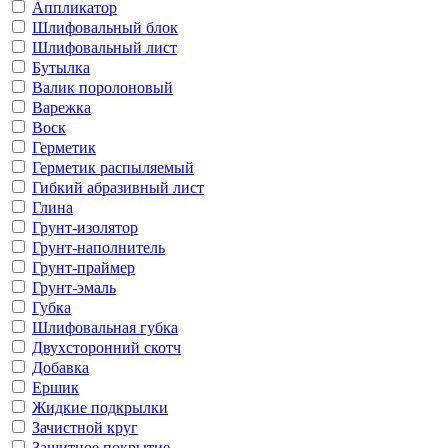
Аппликатор
Шлифовальный блок
Шлифовальный лист
Бутылка
Валик поролоновый
Варежка
Воск
Герметик
Герметик распыляемый
Гибкий абразивный лист
Глина
Грунт-изолятор
Грунт-наполнитель
Грунт-праймер
Грунт-эмаль
Губка
Шлифовальная губка
Двухсторонний скотч
Добавка
Ершик
Жидкие подкрылки
Зачистной круг
Защитное покрытие