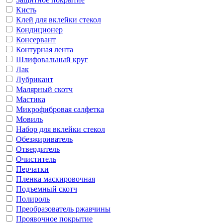
Кисть
Клей для вклейки стекол
Кондиционер
Консервант
Контурная лента
Шлифовальный круг
Лак
Лубрикант
Малярный скотч
Мастика
Микрофибровая салфетка
Мовиль
Набор для вклейки стекол
Обезжириватель
Отвердитель
Очиститель
Перчатки
Пленка маскировочная
Подъемный скотч
Полироль
Преобразователь ржавчины
Проявочное покрытие