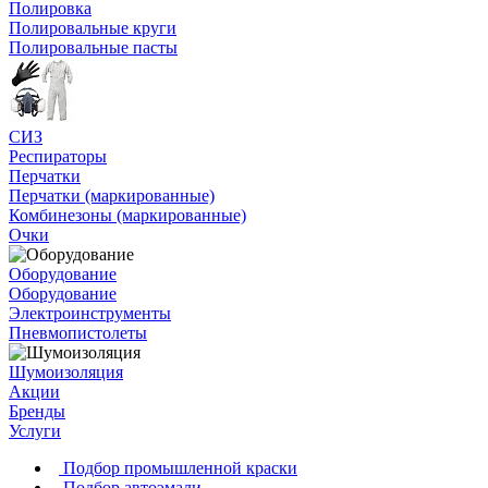
Полировка
Полировальные круги
Полировальные пасты
СИЗ
Респираторы
Перчатки
Перчатки (маркированные)
Комбинезоны (маркированные)
Очки
Оборудование
Оборудование
Электроинструменты
Пневмопистолеты
Шумоизоляция
Акции
Бренды
Услуги
Подбор промышленной краски
Подбор автоэмали