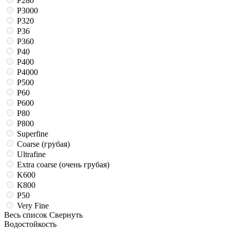
P280
P3000
P320
P36
P360
P40
P400
P4000
P500
P60
P600
P80
P800
Superfine
Coarse (грубая)
Ultrafine
Extra coarse (очень грубая)
K600
K800
P50
Very Fine
Весь список
Свернуть
Водостойкость