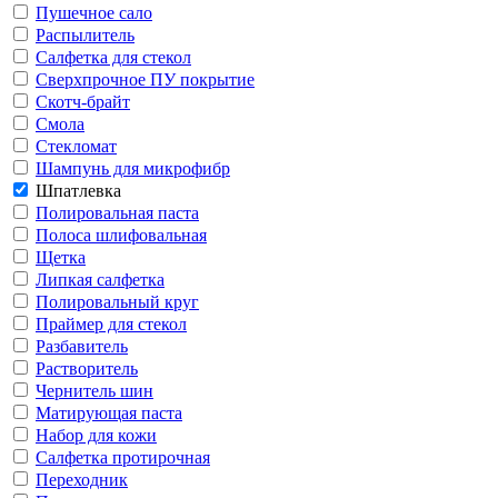
Пушечное сало
Распылитель
Салфетка для стекол
Сверхпрочное ПУ покрытие
Скотч-брайт
Смола
Стекломат
Шампунь для микрофибр
Шпатлевка
Полировальная паста
Полоса шлифовальная
Щетка
Липкая салфетка
Полировальный круг
Праймер для стекол
Разбавитель
Растворитель
Чернитель шин
Матирующая паста
Набор для кожи
Салфетка протирочная
Переходник