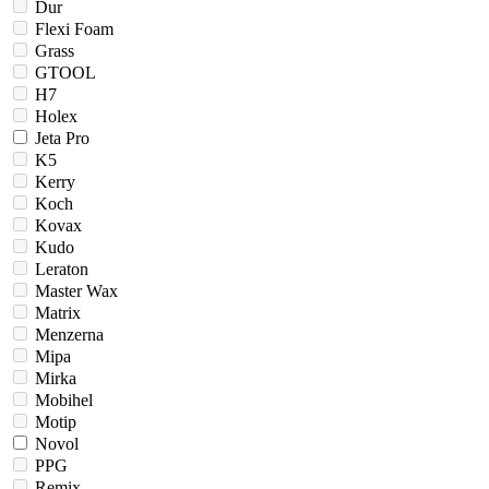
Dur
Flexi Foam
Grass
GTOOL
H7
Holex
Jeta Pro
K5
Kerry
Koch
Kovax
Kudo
Leraton
Master Wax
Matrix
Menzerna
Mipa
Mirka
Mobihel
Motip
Novol
PPG
Remix