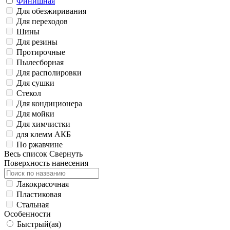
Финишная
Для обезжиривания
Для переходов
Шины
Для резины
Протирочные
Пылесборная
Для располировки
Для сушки
Стекол
Для кондиционера
Для мойки
Для химчистки
для клемм АКБ
По ржавчине
Весь список
Свернуть
Поверхность нанесения
Лакокрасочная
Пластиковая
Стальная
Особенности
Быстрый(ая)