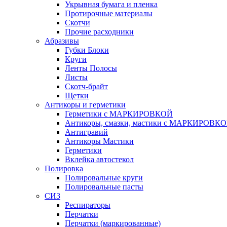
Укрывная бумага и пленка
Протирочные материалы
Скотчи
Прочие расходники
Абразивы
Губки Блоки
Круги
Ленты Полосы
Листы
Скотч-брайт
Щетки
Антикоры и герметики
Герметики с МАРКИРОВКОЙ
Антикоры, смазки, мастики с МАРКИРОВК
Антигравий
Антикоры Мастики
Герметики
Вклейка автостекол
Полировка
Полировальные круги
Полировальные пасты
СИЗ
Респираторы
Перчатки
Перчатки (маркированные)