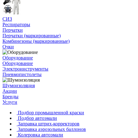
СИЗ
Респираторы
Перчатки
Перчатки (маркированные)
Комбинезоны (маркированные)
Очки
Оборудование
Оборудование
Электроинструменты
Пневмопистолеты
Шумоизоляция
Акции
Бренды
Услуги
Подбор промышленной краски
Подбор автоэмали
Заправка штрих-корректоров
Заправка аэрозольных баллонов
Колеровка автоэмали