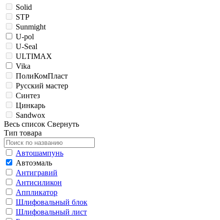
Solid
STP
Sunmight
U-pol
U-Seal
ULTIMAX
Vika
ПолиКомПласт
Русский мастер
Синтез
Цинкарь
Sandwox
Весь список
Свернуть
Тип товара
Автошампунь
Автоэмаль
Антигравий
Антисиликон
Аппликатор
Шлифовальный блок
Шлифовальный лист