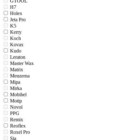
GTOOL
H7
Holex
Jeta Pro
K5
Kerry
Koch
Kovax
Kudo
Leraton
Master Wax
Matrix
Menzerna
Mipa
Mirka
Mobihel
Motip
Novol
PPG
Remix
Reoflex
Roxel Pro
Sia