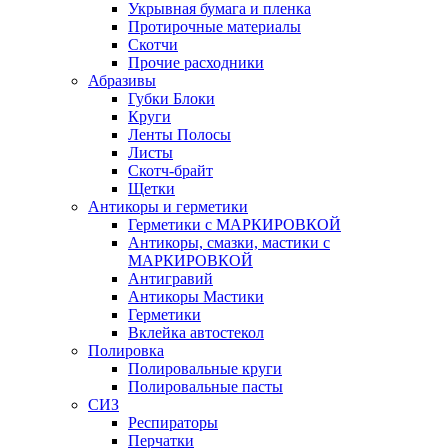
Укрывная бумага и пленка
Протирочные материалы
Скотчи
Прочие расходники
Абразивы
Губки Блоки
Круги
Ленты Полосы
Листы
Скотч-брайт
Щетки
Антикоры и герметики
Герметики с МАРКИРОВКОЙ
Антикоры, смазки, мастики с
МАРКИРОВКОЙ
Антигравий
Антикоры Мастики
Герметики
Вклейка автостекол
Полировка
Полировальные круги
Полировальные пасты
СИЗ
Респираторы
Перчатки