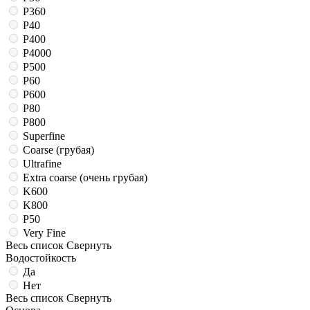
P360
P40
P400
P4000
P500
P60
P600
P80
P800
Superfine
Coarse (грубая)
Ultrafine
Extra coarse (очень грубая)
K600
K800
P50
Very Fine
Весь список
Свернуть
Водостойкость
Да
Нет
Весь список
Свернуть