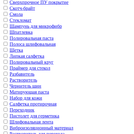
Сверхпрочное ПУ покрытие
Скотч-брайт
Смола
Стекломат
Шампунь для микрофибр
Шпатлевка
Полировальная паста
Полоса шлифовальная
Щетка
Липкая салфетка
Полировальный круг
Праймер для стекол
Разбавитель
Растворитель
Чернитель шин
Матирующая паста
Набор для кожи
Салфетка протирочная
Переходник
Пистолет для герметика
Шлифовальная лента
Виброизоляционный материал
Растворитель для перехода