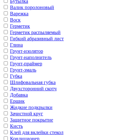
Бутылка
Валик поролоновый
Варежка
Воск
Герметик
Герметик распыляемый
Гибкий абразивный лист
Глина
Грунт-изолятор
Грунт-наполнитель
Грунт-праймер
Грунт-эмаль
Губка
Шлифовальная губка
Двухсторонний скотч
Добавка
Ершик
Жидкие подкрылки
Зачистной круг
Защитное покрытие
Кисть
Клей для вклейки стекол
Кондиционер