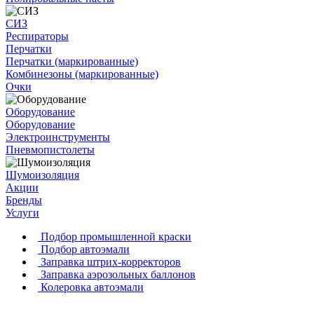
СИЗ
Респираторы
Перчатки
Перчатки (маркированные)
Комбинезоны (маркированные)
Очки
Оборудование
Оборудование
Электроинструменты
Пневмопистолеты
Шумоизоляция
Акции
Бренды
Услуги
Подбор промышленной краски
Подбор автоэмали
Заправка штрих-корректоров
Заправка аэрозольных баллонов
Колеровка автоэмали