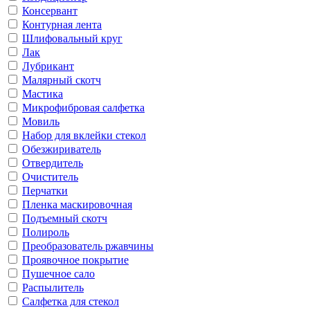
Консервант
Контурная лента
Шлифовальный круг
Лак
Лубрикант
Малярный скотч
Мастика
Микрофибровая салфетка
Мовиль
Набор для вклейки стекол
Обезжириватель
Отвердитель
Очиститель
Перчатки
Пленка маскировочная
Подъемный скотч
Полироль
Преобразователь ржавчины
Проявочное покрытие
Пушечное сало
Распылитель
Салфетка для стекол