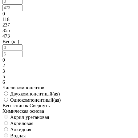
0
118
237
355
473
Вес (кг)
0
2
3
5
6
Число компонентов
Двухкомпонентный(ая)
Однокомпонентный(ая)
Весь список
Свернуть
Химическая основа
Акрил-уретановая
Акриловая
Алкидная
Водная