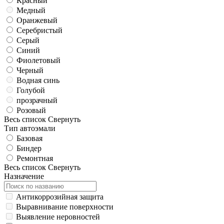
Красный
Медный
Оранжевый
Серебристый
Серый
Синий
Фиолетовый
Черный
Водная синь
Голубой
прозрачный
Розовый
Весь список
Свернуть
Тип автоэмали
Базовая
Биндер
Ремонтная
Весь список
Свернуть
Назначение
Антикоррозийная защита
Выравнивание поверхности
Выявление неровностей