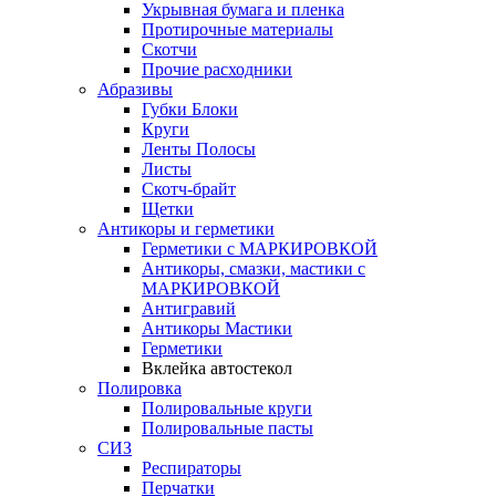
Укрывная бумага и пленка
Протирочные материалы
Скотчи
Прочие расходники
Абразивы
Губки Блоки
Круги
Ленты Полосы
Листы
Скотч-брайт
Щетки
Антикоры и герметики
Герметики с МАРКИРОВКОЙ
Антикоры, смазки, мастики с
МАРКИРОВКОЙ
Антигравий
Антикоры Мастики
Герметики
Вклейка автостекол
Полировка
Полировальные круги
Полировальные пасты
СИЗ
Респираторы
Перчатки