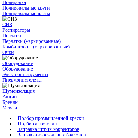
Полировка
Полировальные круги
Полировальные пасты
СИЗ
Респираторы
Перчатки
Перчатки (маркированные)
Комбинезоны (маркированные)
Очки
Оборудование
Оборудование
Электроинструменты
Пневмопистолеты
Шумоизоляция
Акции
Бренды
Услуги
Подбор промышленной краски
Подбор автоэмали
Заправка штрих-корректоров
Заправка аэрозольных баллонов