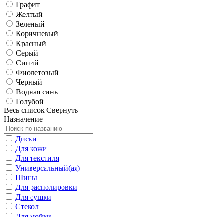
Графит
Желтый
Зеленый
Коричневый
Красный
Серый
Синий
Фиолетовый
Черный
Водная синь
Голубой
Весь список
Свернуть
Назначение
Диски
Для кожи
Для текстиля
Универсальный(ая)
Шины
Для располировки
Для сушки
Стекол
Для мойки