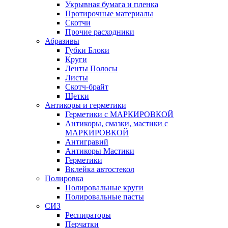
Укрывная бумага и пленка
Протирочные материалы
Скотчи
Прочие расходники
Абразивы
Губки Блоки
Круги
Ленты Полосы
Листы
Скотч-брайт
Щетки
Антикоры и герметики
Герметики с МАРКИРОВКОЙ
Антикоры, смазки, мастики с
МАРКИРОВКОЙ
Антигравий
Антикоры Мастики
Герметики
Вклейка автостекол
Полировка
Полировальные круги
Полировальные пасты
СИЗ
Респираторы
Перчатки