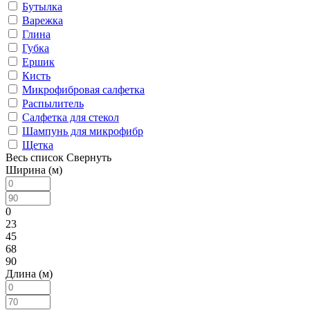
Бутылка
Варежка
Глина
Губка
Ершик
Кисть
Микрофибровая салфетка
Распылитель
Салфетка для стекол
Шампунь для микрофибр
Щетка
Весь список
Свернуть
Ширина (м)
0
23
45
68
90
Длина (м)