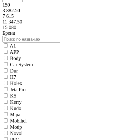
150
3 882.50
7 615
11 347.50
15 080
Бренд
A1
APP
Body
Car System
Dur
H7
Holex
Jeta Pro
K5
Kerry
Kudo
Mipa
Mobihel
Motip
Novol
PPG