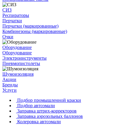
СИЗ
Респираторы
Перчатки
Перчатки (маркированные)
Комбинезоны (маркированные)
Очки
Оборудование
Оборудование
Электроинструменты
Пневмопистолеты
Шумоизоляция
Акции
Бренды
Услуги
Подбор промышленной краски
Подбор автоэмали
Заправка штрих-корректоров
Заправка аэрозольных баллонов
Колеровка автоэмали