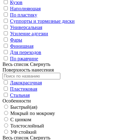
Кузов
Наполняющая
По пластику
Суппорты и тормозные диски
Универсальная
Усиление адгезии
Фары
Финишная
Для переходов
По ржавчине
Весь список
Свернуть
Поверхность нанесения
Лакокрасочная
Пластиковая
Стальная
Особенности
Быстрый(ая)
Мокрый по мокрому
С цинком
Толстослойный
УФ стойкий
Весь список
Свернуть