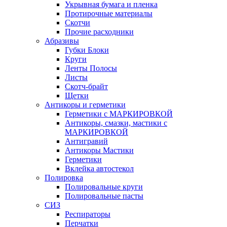
Укрывная бумага и пленка
Протирочные материалы
Скотчи
Прочие расходники
Абразивы
Губки Блоки
Круги
Ленты Полосы
Листы
Скотч-брайт
Щетки
Антикоры и герметики
Герметики с МАРКИРОВКОЙ
Антикоры, смазки, мастики с
МАРКИРОВКОЙ
Антигравий
Антикоры Мастики
Герметики
Вклейка автостекол
Полировка
Полировальные круги
Полировальные пасты
СИЗ
Респираторы
Перчатки