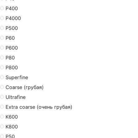
P400
P4000
P500
P60
P600
P80
P800
Superfine
Coarse (грубая)
Ultrafine
Extra coarse (очень грубая)
K600
K800
P50